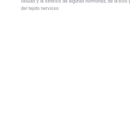
células y la síntesis de algunas hormonas, de la bilis 
del tejido nervioso.