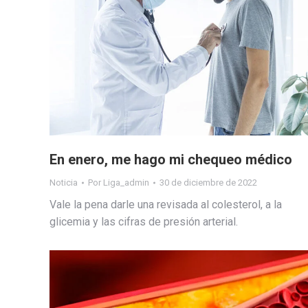
En enero, me hago mi chequeo médico
Noticia
Por
Liga_admin
30 de diciembre de 2022
Vale la pena darle una revisada al colesterol, a la
glicemia y las cifras de presión arterial.