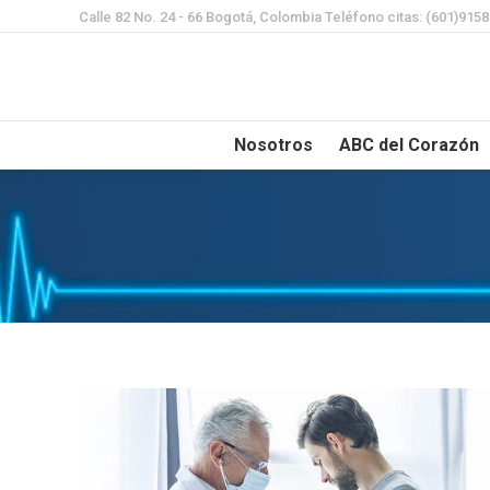
Calle 82 No. 24 - 66 Bogotá, Colombia Teléfono citas: (601)915
Nosotros
ABC del Corazón