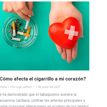
Cómo afecta el cigarrillo a mi corazón?
ticia
Por
Liga_admin
1 de junio de 2022
e ha demostrado que el tabaquismo acelera la
recuencia cardíaca, contrae las arterias principales y
uede ocasionar alteraciones en el ritmo de los latidos