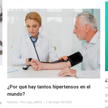
¿
¿Por qué hay tantos hipertensos en el
No
mundo?
S
f
Noticia
Por
Liga_admin
2 de mayo de 2022
e
p