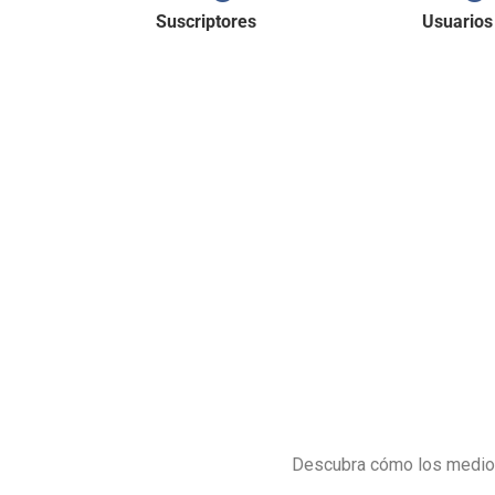
Suscriptores
Usuarios
Agende su cita en
la Liga Colombi
SOLICITUDES HISTORIA CLINICA Y 
Descubra cómo los medios 