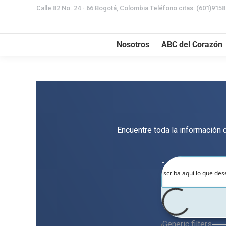
Calle 82 No. 24 - 66 Bogotá, Colombia Teléfono citas: (601)915
Nosotros
ABC del Corazón
Encuentre toda la información 
Generic filters