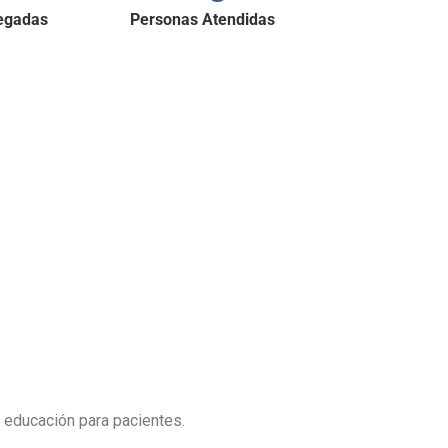
regadas
Personas Atendidas
ono
(601)
7048305 –
(601)9158929
RA PROCEDIMIENTOS Y CONSULTAS
 educación para pacientes.