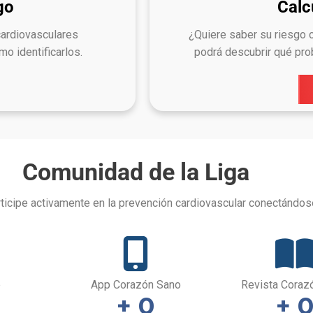
go
Calc
cardiovasculares
¿Quiere saber su riesgo c
o identificarlos.
podrá descubrir qué prob
Comunidad de la Liga
ticipe activamente en la prevención cardiovascular conectándose
p
App Corazón Sano
Revista Coraz
+ 
0
+ 