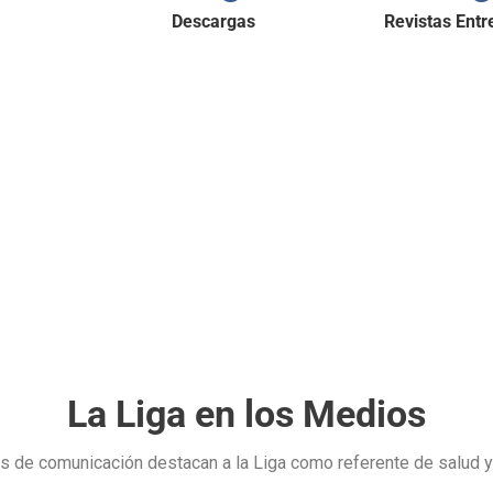
Descargas
Revistas Ent
Nuestros Servicios Médicos
ana Contra el Infarto y la Hipertensión
llamando a nuestro
Teléf
ANEXOS 2021
RECOMENDACIONES PA
La Liga en los Medios
de comunicación destacan a la Liga como referente de salud y