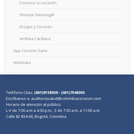
Conozca su corazón
Síncope Vasovagal
Drogas y Corazón
Arritmia Cardíaca
App Corazón Sano
Webinars
Teléfono Citas:
(601)9158929 - (601)7048305
Escríbanos a: auditoriasalud@colombiacorazon.com
Horario de atención al público:
L-V de 7:00 a.m a 4:30 p.m., S de 7:30 a.m. a 11:00 a.m.
Calle 82 #24-66, Bogotá, Colombia