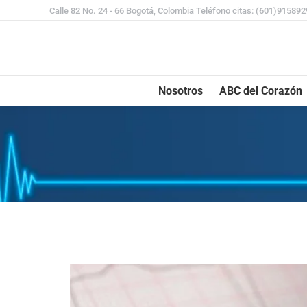
Calle 82 No. 24 - 66 Bogotá, Colombia Teléfono citas: (601)91589
Nosotros
ABC del Corazón