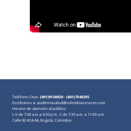
Teléfono Citas:
(601)9158929 - (601)7048305
Escríbanos a: auditoriasalud@colombiacorazon.com
Horario de atención al público:
L-V de 7:00 a.m a 4:30 p.m., S de 7:30 a.m. a 11:00 a.m.
Calle 82 #24-66, Bogotá, Colombia