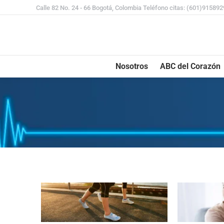
Calle 82 No. 24 - 66 Bogotá, Colombia Teléfono citas: (601)91589
Nosotros
ABC del Corazón