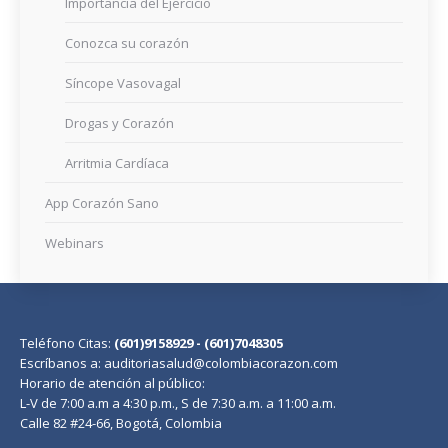
Importancia del Ejercicio
Conozca su corazón
Síncope Vasovagal
Drogas y Corazón
Arritmia Cardíaca
App Corazón Sano
Webinars
Teléfono Citas:
(601)9158929 - (601)7048305
Escríbanos a: auditoriasalud@colombiacorazon.com
Horario de atención al público:
L-V de 7:00 a.m a 4:30 p.m., S de 7:30 a.m. a 11:00 a.m.
Calle 82 #24-66, Bogotá, Colombia