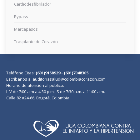
Cardiodesfibrilador
Bypass
Marcapasos
Trasplante de Corazón
Teléfono Citas:
(601)9158929 - (601)7048305
Escríbanos a: auditoriasalud@colombiacorazon.com
Horario de atención al público:
L-V de 7:00 a.m a 4:30 p.m., S de 7:30 a.m. a 11:00 a.m.
Calle 82 #24-66, Bogotá, Colombia