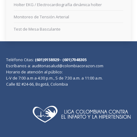
Holter EKG / Electrocardiografía dinámica holter
Monitoreo de Tensión Arterial
Test de Mesa Basculante
Teléfono Citas:
(601)9158929 - (601)7048305
Escríbanos a: auditoriasalud@colombiacorazon.com
Horario de atención al público:
L-V de 7:00 a.m a 4:30 p.m., S de 7:30 a.m. a 11:00 a.m.
Calle 82 #24-66, Bogotá, Colombia