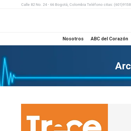
Calle 82 No. 24 - 66 Bogotá, Colombia Teléfono citas: (601)915
Nosotros
ABC del Corazón
Arc