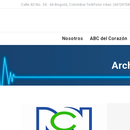
Calle 82 No. 24 - 66 Bogotá, Colombia Teléfono citas: (601)915
Nosotros
ABC del Corazón
Arch