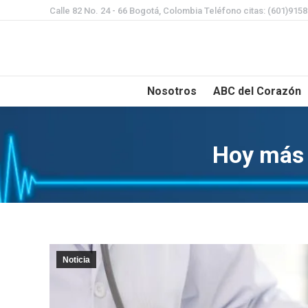
Calle 82 No. 24 - 66 Bogotá, Colombia Teléfono citas: (601)915
Nosotros
ABC del Corazón
Hoy más 
Noticia