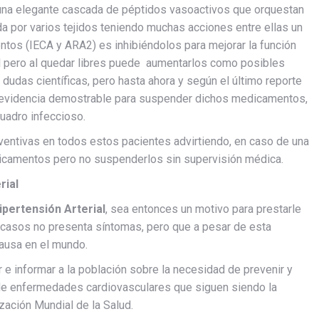
una elegante cascada de péptidos vasoactivos que orquestan
a por varios tejidos teniendo muchas acciones entre ellas un
ntos (IECA y ARA2) es inhibiéndolos para mejorar la función
rial pero al quedar libres puede aumentarlos como posibles
s dudas científicas, pero hasta ahora y según el último reporte
y evidencia demostrable para suspender dichos medicamentos,
cuadro infeccioso.
ventivas en todos estos pacientes advirtiendo, en caso de una
icamentos pero no suspenderlos sin supervisión médica.
rial
ipertensión Arterial
, sea entonces un motivo para prestarle
 casos no presenta síntomas, pero que a pesar de esta
causa en el mundo.
r e informar a la población sobre la necesidad de prevenir y
llo de enfermedades cardiovasculares que siguen siendo la
ación Mundial de la Salud.