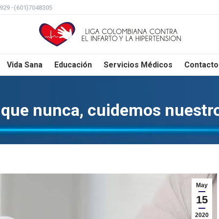
8929 -(601)7048305
Vida Sana
Educación
Servicios Médicos
Contacto
que nunca, cuidemos nuestr
May
15
2020