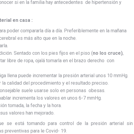
onocer si en la familia hay antecedentes de hipertensión y
erial en casa :
para poder compararla día a día. Preferiblemente en la mañana
cerebral es más alto que en la noche.
rla.
ición. Sentado con los pies fijos en el piso (
no los cruce)
,
ar libre de ropa, ojalá tomarla en el brazo derecho con
jiga llena puede incrementar la presión arterial unos 10 mmHg.
 la calidad del procedimiento y el resultado preciso.
consejable suele usarse solo en personas obesas.
 hablar incrementa los valores en unos 6-7 mmHg.
ión tomada, la fecha y la hora.
 sus valores han mejorado.
 se está tomando para control de la presión arterial sin
s preventivas para le Covid- 19.