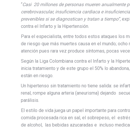
“
Casi 20 millones de personas mueren anualmente por 
cerebrovascular, insuficiencia cardiaca e insuficienci
prevenibles si se diagnostican y tratan a tiempo
”,
expl
contra el Infarto y la Hipertensión.
Para el especialista, entre todos estos ataques los m
de riesgo que más muertes causa en el mundo; ocho 
atención pues rara vez produce síntomas, pocas veces 
Según la Liga Colombiana contra el Infarto y la Hiper
inicia tratamiento y de este grupo el 50% lo abandona
están en riesgo.
Un hipertenso sin tratamiento no tiene salida: se infart
renal, rompe alguna arteria (aneurisma) dejando secuel
parálisis.
El estilo de vida juega un papel importante para contr
comida procesada rica en sal, el sobrepeso, el estrés,
de alcohol, las bebidas azucaradas e incluso medic