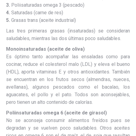
3.
Poliisaturadas omega 3 (pescado)
4.
Saturadas (carne de res)
5.
Grasas trans (aceite industrial)
Las tres primeras grasas (insaturadas) se consideran
saludables, mientras las dos últimas poco saludables.
Monoinsaturadas (aceite de oliva)
Es óptimo tanto acompañar las ensaladas como para
cocinar, reduce el colesterol malo (LDL) y eleva el bueno
(HDL), aporta vitaminas E y otros antioxidantes. También
se encuentran en los frutos secos (almendras, nueces,
avellanas), algunos pescados como el bacalao, los
aguacates, el pollo y el pato. Todos son aconsejables,
pero tienen un alto contenido de calorías.
Poliinsaturadas omega 6 (aceite de girasol)
No se aconseja consumir alimentos freídos pues se
degradan y se vuelven poco saludables. Otros aceites
ricos en omega 6 son el de maíz, el de soja que resultan