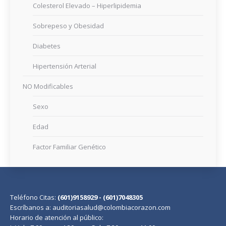
Colesterol Elevado – Hiperlipidemia
Sobrepeso y Obesidad
Diabetes
Hipertensión Arterial
NO Modificables
Sexo
Edad
Factor Familiar Genético
Teléfono Citas:
(601)9158929 - (601)7048305
Escríbanos a: auditoriasalud@colombiacorazon.com
Horario de atención al público: