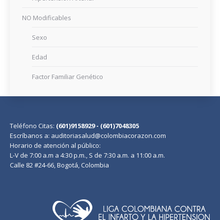
NO Modificables
Sexo
Edad
Factor Familiar Genético
Teléfono Citas:
(601)9158929 - (601)7048305
Escríbanos a: auditoriasalud@colombiacorazon.com
Horario de atención al público:
L-V de 7:00 a.m a 4:30 p.m., S de 7:30 a.m. a 11:00 a.m.
Calle 82 #24-66, Bogotá, Colombia