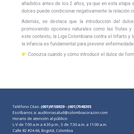
añadidos antes de los 2 años, ya que en esta etapa 
dulces puede condicionar negativamente la relación c
Además, se destaca que la introducción del dulce
promoviendo opciones naturales como las frutas y 
este contexto, la Liga Colombiana contra el Infarto y
la infancia es fundamental para prevenir enfermedades
Conozca cuándo y cómo introducir el dulce de for
Teléfono Citas:
(601)9158929 - (601)7048305
Escríbanos a: auditoriasalud@colombiacorazon.com
Horario de atención al público:
L-V de 7:00 a.m a 4:30 p.m., S de 7:30 a.m. a 11:00 a.m.
Calle 82 #24-66, Bogotá, Colombia