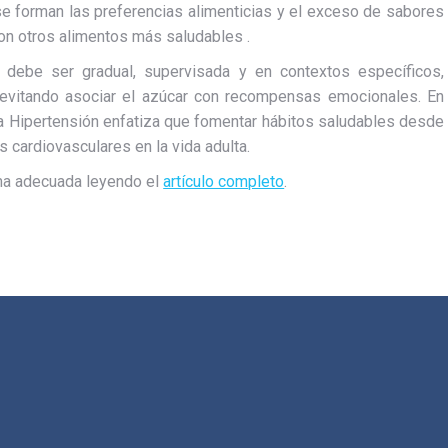
se forman las preferencias alimenticias y el exceso de sabores
on otros alimentos más saludables .
 debe ser gradual, supervisada y en contextos específicos,
evitando asociar el azúcar con recompensas emocionales. En
 la Hipertensión enfatiza que fomentar hábitos saludables desde
 cardiovasculares en la vida adulta.
ma adecuada leyendo el
artículo completo
.