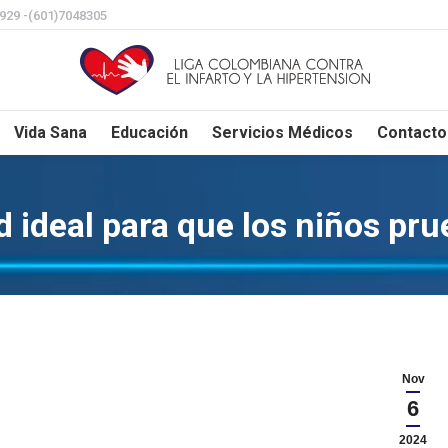
8929 -(601)7048305
Vida Sana
Educación
Servicios Médicos
Contacto
 ideal para que los niños pru
Nov
6
2024