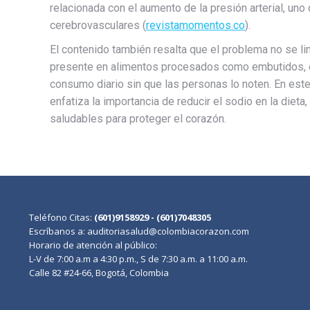
relacionada con el aumento de la presión arterial, uno
cerebrovasculares (
revistamomentos.co
).
El contenido también resalta que el problema no se limi
presente en alimentos procesados como embutidos, e
consumo diario sin que las personas lo noten. En este 
enfatiza la importancia de reducir el sodio en la dieta
saludables para proteger el corazón.
Teléfono Citas:
(601)9158929 - (601)7048305
Escríbanos a: auditoriasalud@colombiacorazon.com
Horario de atención al público:
L-V de 7:00 a.m a 4:30 p.m., S de 7:30 a.m. a 11:00 a.m.
Calle 82 #24-66, Bogotá, Colombia