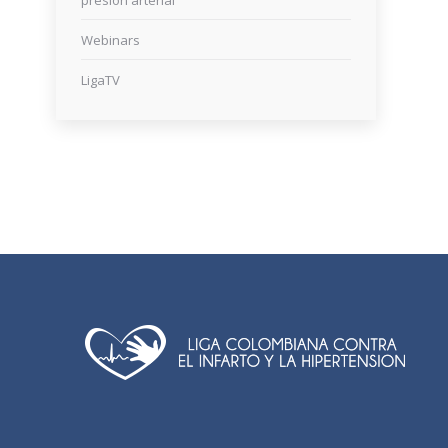
presión arterial
Webinars
LigaTV