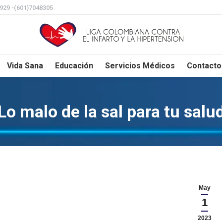
8929 -(601)7048305
Vida Sana
Educación
Servicios Médicos
Contacto
Lo malo de la sal para tu salu
May
1
2023