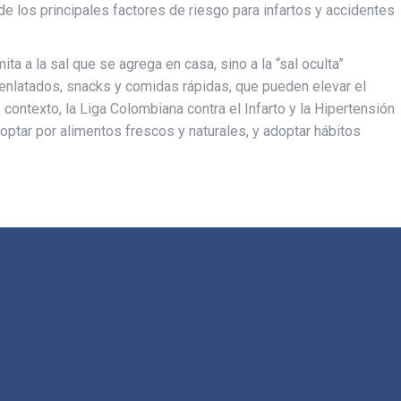
 de los principales factores de riesgo para infartos y accidentes
ta a la sal que se agrega en casa, sino a la “sal oculta”
nlatados, snacks y comidas rápidas, que pueden elevar el
contexto, la Liga Colombiana contra el Infarto y la Hipertensión
, optar por alimentos frescos y naturales, y adoptar hábitos